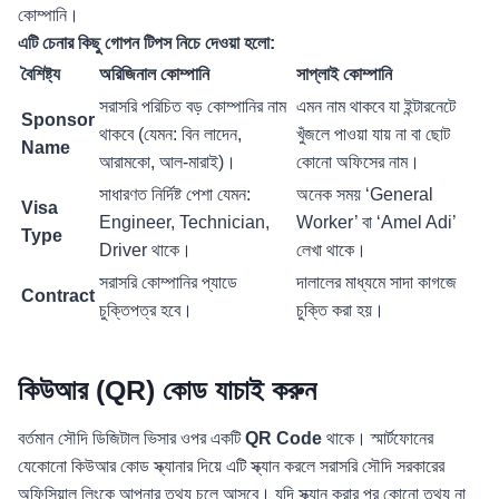
কোম্পানি।
এটি চেনার কিছু গোপন টিপস নিচে দেওয়া হলো:
বৈশিষ্ট্য
অরিজিনাল কোম্পানি
সাপ্লাই কোম্পানি
সরাসরি পরিচিত বড় কোম্পানির নাম
এমন নাম থাকবে যা ইন্টারনেটে
Sponsor
থাকবে (যেমন: বিন লাদেন,
খুঁজলে পাওয়া যায় না বা ছোট
Name
আরামকো, আল-মারাই)।
কোনো অফিসের নাম।
সাধারণত নির্দিষ্ট পেশা যেমন:
অনেক সময় ‘General
Visa
Engineer, Technician,
Worker’ বা ‘Amel Adi’
Type
Driver থাকে।
লেখা থাকে।
সরাসরি কোম্পানির প্যাডে
দালালের মাধ্যমে সাদা কাগজে
Contract
চুক্তিপত্র হবে।
চুক্তি করা হয়।
কিউআর (QR) কোড যাচাই করুন
বর্তমান সৌদি ডিজিটাল ভিসার ওপর একটি
QR Code
থাকে। স্মার্টফোনের
যেকোনো কিউআর কোড স্ক্যানার দিয়ে এটি স্ক্যান করলে সরাসরি সৌদি সরকারের
অফিসিয়াল লিংকে আপনার তথ্য চলে আসবে। যদি স্ক্যান করার পর কোনো তথ্য না