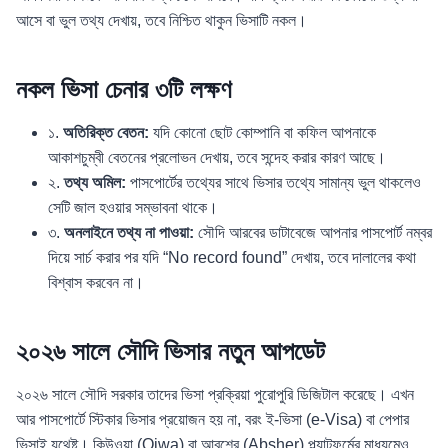
আসে বা ভুল তথ্য দেখায়, তবে নিশ্চিত থাকুন ভিসাটি নকল।
নকল ভিসা চেনার ৩টি লক্ষণ
১.
অতিরিক্ত বেতন:
যদি কোনো ছোট কোম্পানি বা কফিল আপনাকে
আকাশচুম্বী বেতনের প্রলোভন দেখায়, তবে সন্দেহ করার কারণ আছে।
২.
তথ্য অমিল:
পাসপোর্টের তথ্যের সাথে ভিসার তথ্যে সামান্য ভুল থাকলেও
সেটি জাল হওয়ার সম্ভাবনা থাকে।
৩.
অনলাইনে তথ্য না পাওয়া:
সৌদি আরবের ডাটাবেজে আপনার পাসপোর্ট নম্বর
দিয়ে সার্চ করার পর যদি “No record found” দেখায়, তবে দালালের কথা
বিশ্বাস করবেন না।
২০২৬ সালে সৌদি ভিসার নতুন আপডেট
২০২৬ সালে সৌদি সরকার তাদের ভিসা প্রক্রিয়া পুরোপুরি ডিজিটাল করেছে। এখন
আর পাসপোর্টে স্টিকার ভিসার প্রয়োজন হয় না, বরং ই-ভিসা (e-Visa) বা পেপার
ভিসাই যথেষ্ট। কিউওয়া (Qiwa) বা আবশের (Absher) প্ল্যাটফর্মের মাধ্যমেও