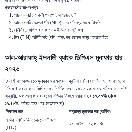
শাখা অথবা উপ-শাখায় গিয়ে এই হিসাব খুলতে পারেন।
প্রয়োজনীয় কাগজপত্র:
আবেদনকারীর ২ কপি পাসপোর্ট সাইজের ছবি।
আবেদনকারীর এনআইডি (NID) বা জন্ম নিবন্ধনের ফটোকপি।
নমিনির ১ কপি ছবি এবং এনআইডি-এর ফটোকপি।
টিন (TIN) সার্টিফিকেট (যদি থাকে, কর ছাড়ের জন্য প্রয়োজনীয়)।
আল-আরাফাহ্ ইসলামী ব্যাংক ডিপিএস মুনাফার হার
২০২৬
ইসলামী ব্যাংকগুলোতে মুনাফার হার সবসময় ‘প্রভিশনাল’ বা সাময়িক হয়, যা ব্যাংকের
বিনিয়োগ আয়ের ওপর ভিত্তি করে নির্ধারিত হয়। ২০২৫-২৬ সালের সর্বশেষ আপডেট
অনুযায়ী, আল-আরাফাহ্ ব্যাংকের বিভিন্ন স্কিমে মুনাফার হার
১০.০০% থেকে
১২.৫০%
পর্যন্ত হতে পারে (শর্তসাপেক্ষ)।
স্কিমের নাম
সম্ভাব্য মুনাফার হার (বার্ষিক)
মাসিক কিস্তি ভিত্তিক মেয়াদী জমা
১২.০০% – ১২.৫০%
(ITD)