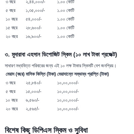
৩ বছর
২,৪৪,০০০/-
১.০০ কোটি
৫ বছর
১,৩৫,০০০/-
১.০০ কোটি
১০ বছর
৫৪,০০০/-
১.০০ কোটি
১৫ বছর
২৮,৬০০/-
১.০০ কোটি
২০ বছর
১৬,৯০০/-
১.০০ কোটি
৩. মুদারাবা এহসান ডিপোজিট স্কিম (১০ লাখ টাকা প্রজেক্ট)
সাধারণ মধ্যবিত্ত পরিবারের জন্য এই ১০ লক্ষ টাকার স্কিমটি বেশ জনপ্রিয়।
মেয়াদ (বছর)
মাসিক কিস্তি (টাকা)
মেয়াদান্তে সম্ভাব্য প্রাপ্তি (টাকা)
৩ বছর
২৫,৮৪০/-
১০,০০,০০০/-
৫ বছর
১৫,০০০/-
১০,০০,০০০/-
১০ বছর
৬,৫৬০/-
১০,০০,০০০/-
২০ বছর
২,৫৬৫/-
১০,০০,০০০/-
বিশেষ কিছু ডিপিএস স্কিম ও সুবিধা