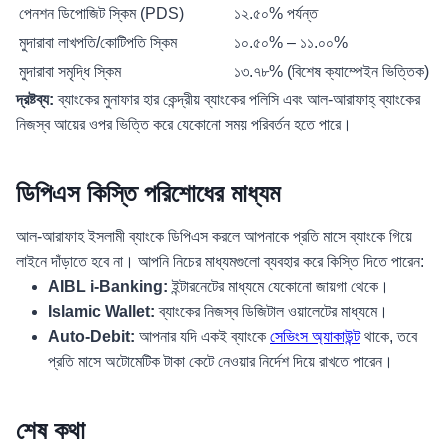
পেনশন ডিপোজিট স্কিম (PDS)
১২.৫০% পর্যন্ত
মুদারাবা লাখপতি/কোটিপতি স্কিম
১০.৫০% – ১১.০০%
মুদারাবা সমৃদ্ধি স্কিম
১৩.৭৮% (বিশেষ ক্যাম্পেইন ভিত্তিক)
দ্রষ্টব্য:
ব্যাংকের মুনাফার হার কেন্দ্রীয় ব্যাংকের পলিসি এবং আল-আরাফাহ্ ব্যাংকের
নিজস্ব আয়ের ওপর ভিত্তি করে যেকোনো সময় পরিবর্তন হতে পারে।
ডিপিএস কিস্তি পরিশোধের মাধ্যম
আল-আরাফাহ ইসলামী ব্যাংকে ডিপিএস করলে আপনাকে প্রতি মাসে ব্যাংকে গিয়ে
লাইনে দাঁড়াতে হবে না। আপনি নিচের মাধ্যমগুলো ব্যবহার করে কিস্তি দিতে পারেন:
AIBL i-Banking:
ইন্টারনেটের মাধ্যমে যেকোনো জায়গা থেকে।
Islamic Wallet:
ব্যাংকের নিজস্ব ডিজিটাল ওয়ালেটের মাধ্যমে।
Auto-Debit:
আপনার যদি একই ব্যাংকে
সেভিংস অ্যাকাউন্ট
থাকে, তবে
প্রতি মাসে অটোমেটিক টাকা কেটে নেওয়ার নির্দেশ দিয়ে রাখতে পারেন।
শেষ কথা