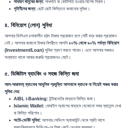
সাধারণ মানুষের জন্য:
লাখপতি বা কোটিপতি হওয়ার বিশেষ স্কিম।
গৃহিণীদের জন্য:
ছোট ছোট কিস্তিতে জমানোর সুবিধা।
৪. বিনিয়োগ (লোন) সুবিধা
আপনার ডিপিএস চলাকালীন হঠাৎ টাকার প্রয়োজন হলে সেটি বন্ধ করার প্রয়োজন
নেই। আপনার জমানো টাকার বিপরীতে আপনি
৮০% থেকে ৯০% পর্যন্ত বিনিয়োগ
(Investment/Loan)
সুবিধা গ্রহণ করতে পারেন। এতে আপনার সঞ্চয়ও
অব্যাহত থাকে আবার জরুরি প্রয়োজনও মেটে।
৫. ডিজিটাল ব্যাংকিং ও সহজ কিস্তি জমা
আল-আরাফাহ্ ব্যাংকের আধুনিক প্রযুক্তি আপনাকে ব্যাংকে না গিয়েই সঞ্চয় করার
সুবিধা দেয়:
AIBL i-Banking:
ইন্টারনেটের মাধ্যমে কিস্তি জমা।
Islamic Wallet:
মোবাইল অ্যাপের মাধ্যমে যেকোনো সময় ব্যালেন্স দেখা
বা কিস্তি পরিশোধ।
অটো-ডেবিট সুবিধা:
আপনার সেভিংস অ্যাকাউন্ট থেকে প্রতি মাসে
স্বয়ংক্রিয়ভাবে ডিপিএস-এর টাকা কেটে নেওয়ার ব্যবস্থা।