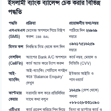
ইসলামী ব্যাংক ব্যালেন্স চেক করার বিভিন্ন
পদ্ধতি
পদ্ধতি
প্রক্রিয়া
প্রয়োজনীয় তথ্য/নম্বর
এসএমএস
মেসেজ অপশনে গিয়ে টাইপ
পাঠিয়ে দিন
২৬৯৬৯
(SMS)
করুন:
নম্বরে
IBB BAL
০৯৬১৭৫১৬২৫৯
মিসড কল
নিবন্ধিত সিম থেকে কল দিন
নম্বরে
সেলফিন
অ্যাপের Bank A/C অপশনে
কার্ড নম্বর, মেয়াদ ও
(CellFin)
কার্ড অ্যাড করে ট্যাপ করুন
সিভিভি (CVV)
আই-ব্যাংকিং পোর্টালে লগইন
আই-
ইউজার আইডি ও
করে ‘Balance Enquiry’
ব্যাংকিং
পাসওয়ার্ড
দেখুন
১৬২৫৯
(দেশ থেকে)
কাস্টমার
সরাসরি কল করে প্রতিনিধির
অথবা
কেয়ার
সাথে কথা বলুন
+৮৮০২৮৩৩১০৯০
এটিএম
কার্ড প্রবেশ করিয়ে পিন দিয়ে
ভিসা বা মাস্টার কার্ড ও