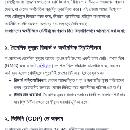
রেমিটেন্সের inflow বাংলাদেশের ব্যাংকিং খাত, বিনিয়োগ ও উন্নয়ন প্রকল্পেও প্রভাব
ফেলে, যা দেশের অর্থনৈতিক প্রবৃদ্ধি ত্বরান্বিত করে। এই লেখায় আমরা বিশ্লেষণ
করব রেমিট্যান্স কিভাবে কাজ করে, কীভাবে প্রবাসীদের রেমিটেন্স বাংলাদেশের
অর্থনীতিতে ইতিবাচক ও সম্ভাব্য চ্যালেঞ্জসমূহ তৈরি করছে।
বাংলাদেশের অর্থনীতিতে রেমিট্যান্সের প্রভাব নিচে বিস্তারিতভাবে আলোচনা করা হলো:
১. বৈদেশিক মুদ্রার রিজার্ভ ও অর্থনৈতিক স্থিতিশীলতা
বাংলাদেশের বৈদেশিক মুদ্রার আয়ের প্রধান দুটি উৎসের একটি হলো তৈরি পোশাক শিল্প
(RMG) এবং অন্যটি
রেমিট্যান্স
। পোশাক শিল্পে কাঁচামাল আমদানিতে বড় অংকের
অর্থ ব্যয় হলেও রেমিট্যান্সের পুরোটাই দেশের নিট আয় হিসেবে যুক্ত হয়।
রিজার্ভ শক্তিশালীকরণ:
দেশের আমদানিকৃত পণ্য ও জ্বালানির মূল্য পরিশোধের
জন্য প্রয়োজনীয় ডলারের যোগান নিশ্চিত করে প্রবাসীদের পাঠানো এই অর্থ।
টাকার মান ধরে রাখা:
বৈদেশিক মুদ্রার বাজারে ডলারের বিপরীতে বাংলাদেশি টাকার
মান স্থিতিশীল রাখতে রেমিট্যান্স সরাসরি ভূমিকা রাখে।
২. জিডিপি (GDP) তে অবদান
বাংলাদেশের মোট দেশজ উৎপাদনে (GDP) রেমিট্যান্সের অবদান অত্যন্ত