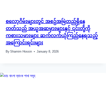
စလော့ဂိမ်းများတွင် အစဉ်အမြဲတည်ရှိနေ
တတ်သည် အယူအဆမှားများနှင့် ၎င်းတို့ကို
ကစားသမားများ ဆက်လက်ယုံကြည်နေရသည့်
အကြောင်းရင်းများ
By
Shamim Hossin
January 8, 2026