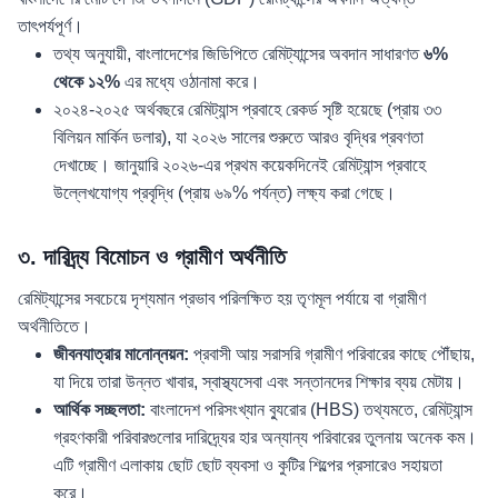
তাৎপর্যপূর্ণ।
তথ্য অনুযায়ী, বাংলাদেশের জিডিপিতে রেমিট্যান্সের অবদান সাধারণত
৬%
থেকে ১২%
এর মধ্যে ওঠানামা করে।
২০২৪-২০২৫ অর্থবছরে রেমিট্যান্স প্রবাহে রেকর্ড সৃষ্টি হয়েছে (প্রায় ৩৩
বিলিয়ন মার্কিন ডলার), যা ২০২৬ সালের শুরুতে আরও বৃদ্ধির প্রবণতা
দেখাচ্ছে। জানুয়ারি ২০২৬-এর প্রথম কয়েকদিনেই রেমিট্যান্স প্রবাহে
উল্লেখযোগ্য প্রবৃদ্ধি (প্রায় ৬৯% পর্যন্ত) লক্ষ্য করা গেছে।
৩. দারিদ্র্য বিমোচন ও গ্রামীণ অর্থনীতি
রেমিট্যান্সের সবচেয়ে দৃশ্যমান প্রভাব পরিলক্ষিত হয় তৃণমূল পর্যায়ে বা গ্রামীণ
অর্থনীতিতে।
জীবনযাত্রার মানোন্নয়ন:
প্রবাসী আয় সরাসরি গ্রামীণ পরিবারের কাছে পৌঁছায়,
যা দিয়ে তারা উন্নত খাবার, স্বাস্থ্যসেবা এবং সন্তানদের শিক্ষার ব্যয় মেটায়।
আর্থিক সচ্ছলতা:
বাংলাদেশ পরিসংখ্যান ব্যুরোর (HBS) তথ্যমতে, রেমিট্যান্স
গ্রহণকারী পরিবারগুলোর দারিদ্র্যের হার অন্যান্য পরিবারের তুলনায় অনেক কম।
এটি গ্রামীণ এলাকায় ছোট ছোট ব্যবসা ও কুটির শিল্পের প্রসারেও সহায়তা
করে।