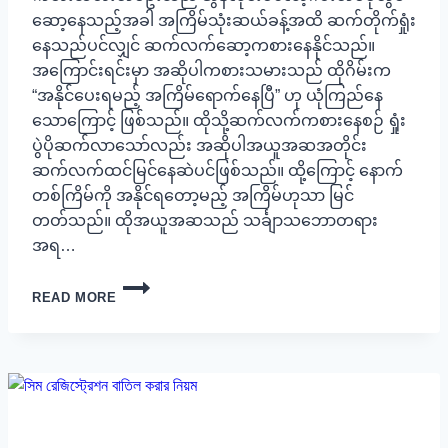
ဆော့နေသည့်အခါ အကြိမ်သုံးဆယ်ခန့်အထိ ဆက်တိုက်ရှုံး
နေသည်ပင်လျှင် ဆက်လက်ဆော့ကစားနေနိုင်သည်။
အကြောင်းရင်းမှာ အဆိုပါကစားသမားသည် ထိုဂိမ်းက
“အနိုင်ပေးရမည့် အကြိမ်ရောက်နေပြီ” ဟု ယုံကြည်နေ
သောကြောင့် ဖြစ်သည်။ ထိုသို့ဆက်လက်ကစားနေစဉ် ရှုံး
ပွဲပိုဆက်လာသော်လည်း အဆိုပါအယူအဆအတိုင်း
ဆက်လက်ထင်မြင်နေဆဲပင်ဖြစ်သည်။ ထို့ကြောင့် နောက်
တစ်ကြိမ်ကို အနိုင်ရတော့မည့် အကြိမ်ဟုသာ မြင်
တတ်သည်။ ထိုအယူအဆသည် သင်္ချာသဘောတရား
အရ…
စ
READ MORE
လော့
ဂိ
မ်း
များ
တွင်
အစဉ်
အ
မြဲ