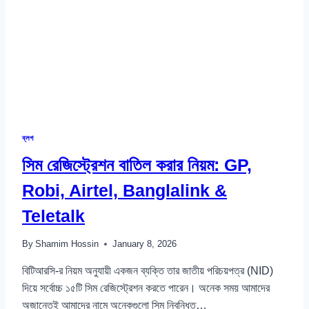
တည်ရှိ
နေ
တတ်သည်
အယူ
အဆ
မှား
များ
နှင့်
၎င်း
တို့
ব্লগ
ကို
সিম রেজিস্ট্রেশন বাতিল করার নিয়ম: GP,
ကစားသမား
များ
Robi, Airtel, Banglalink &
ဆက်လက်
ယုံကြည်
Teletalk
နေ
ရ
By
Shamim Hossin
January 8, 2026
သည့်
အကြောင်းရင်း
বিটিআরসি-র নিয়ম অনুযায়ী একজন ব্যক্তি তার জাতীয় পরিচয়পত্র (NID)
များ
দিয়ে সর্বোচ্চ ১৫টি সিম রেজিস্ট্রেশন করতে পারেন। অনেক সময় আমাদের
অজান্তেই আমাদের নামে অনেকগুলো সিম নিবন্ধিত…