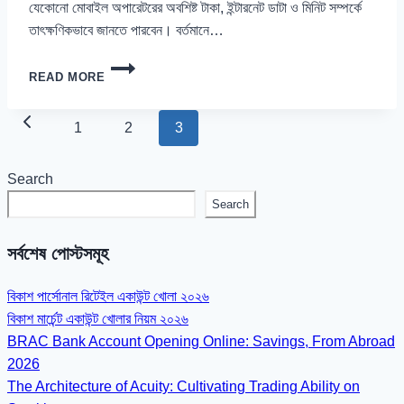
যেকোনো মোবাইল অপারেটরের অবশিষ্ট টাকা, ইন্টারনেট ডাটা ও মিনিট সম্পর্কে
তাৎক্ষণিকভাবে জানতে পারবেন। বর্তমানে…
সকল
READ MORE
সিমের
ব্যালেন্স
চেক:
Page
Previous
1
2
3
GP,
navigation
AIRTEL,
Page
ROBI,
Search
BL,
Search
TELETALK,
SKITTO
সর্বশেষ পোস্টসমূহ
বিকাশ পার্সোনাল রিটেইল একাউন্ট খোলা ২০২৬
বিকাশ মার্চেন্ট একাউন্ট খোলার নিয়ম ২০২৬
BRAC Bank Account Opening Online: Savings, From Abroad
2026
The Architecture of Acuity: Cultivating Trading Ability on