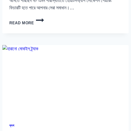
আসতে পারছেন না- এমন পরিস্থিতিতে হোয়াটসঅ্যাপ লোকেশন শেয়ারিং
ফিচারটি হতে পারে আপনার সেরা সমাধান।…
হোয়াটসঅ্যাপ
READ MORE
এ
লোকেশন
শেয়ার
করে
কিভাবে:
ANDROID
&
IPHONE
ব্লগ