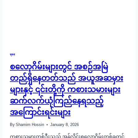
ব্লগ
စလော့ဂိမ်းများတွင် အစဉ်အမြဲ
တည်ရှိနေတတ်သည် အယူအဆမှား
များနှင့် ၎င်းတို့ကို ကစားသမားများ
ဆက်လက်ယုံကြည်နေရသည့်
အကြောင်းရင်းများ
By
Shamim Hossin
January 8, 2026
ကစားသမားတစ်ဦးသည် အွန်လိုင်းစလော့ဂိမ်းတစ်ခုတွင်