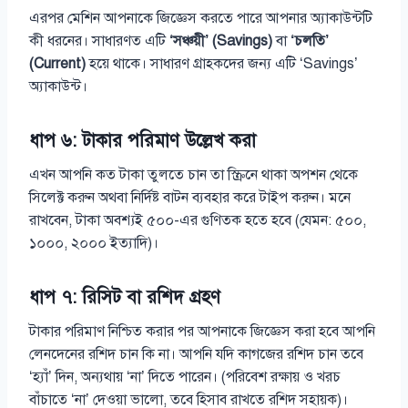
এরপর মেশিন আপনাকে জিজ্ঞেস করতে পারে আপনার অ্যাকাউন্টটি
কী ধরনের। সাধারণত এটি
‘সঞ্চয়ী’ (Savings)
বা
‘চলতি’
(Current)
হয়ে থাকে। সাধারণ গ্রাহকদের জন্য এটি ‘Savings’
অ্যাকাউন্ট।
ধাপ ৬: টাকার পরিমাণ উল্লেখ করা
এখন আপনি কত টাকা তুলতে চান তা স্ক্রিনে থাকা অপশন থেকে
সিলেক্ট করুন অথবা নির্দিষ্ট বাটন ব্যবহার করে টাইপ করুন। মনে
রাখবেন, টাকা অবশ্যই ৫০০-এর গুণিতক হতে হবে (যেমন: ৫০০,
১০০০, ২০০০ ইত্যাদি)।
ধাপ ৭: রিসিট বা রশিদ গ্রহণ
টাকার পরিমাণ নিশ্চিত করার পর আপনাকে জিজ্ঞেস করা হবে আপনি
লেনদেনের রশিদ চান কি না। আপনি যদি কাগজের রশিদ চান তবে
‘হ্যাঁ’ দিন, অন্যথায় ‘না’ দিতে পারেন। (পরিবেশ রক্ষায় ও খরচ
বাঁচাতে ‘না’ দেওয়া ভালো, তবে হিসাব রাখতে রশিদ সহায়ক)।