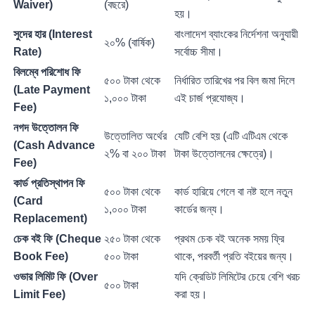
Waiver)
(বছরে)
হয়।
সুদের হার (Interest
বাংলাদেশ ব্যাংকের নির্দেশনা অনুযায়ী
২০% (বার্ষিক)
Rate)
সর্বোচ্চ সীমা।
বিলম্বে পরিশোধ ফি
৫০০ টাকা থেকে
নির্ধারিত তারিখের পর বিল জমা দিলে
(Late Payment
১,০০০ টাকা
এই চার্জ প্রযোজ্য।
Fee)
নগদ উত্তোলন ফি
উত্তোলিত অর্থের
যেটি বেশি হয় (এটি এটিএম থেকে
(Cash Advance
২% বা ২০০ টাকা
টাকা উত্তোলনের ক্ষেত্রে)।
Fee)
কার্ড প্রতিস্থাপন ফি
৫০০ টাকা থেকে
কার্ড হারিয়ে গেলে বা নষ্ট হলে নতুন
(Card
১,০০০ টাকা
কার্ডের জন্য।
Replacement)
চেক বই ফি (Cheque
২৫০ টাকা থেকে
প্রথম চেক বই অনেক সময় ফ্রি
Book Fee)
৫০০ টাকা
থাকে, পরবর্তী প্রতি বইয়ের জন্য।
ওভার লিমিট ফি (Over
যদি ক্রেডিট লিমিটের চেয়ে বেশি খরচ
৫০০ টাকা
Limit Fee)
করা হয়।