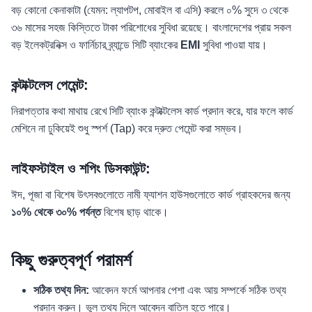
বড় কোনো কেনাকাটা (যেমন: ল্যাপটপ, মোবাইল বা এসি) করলে ০% সুদে ৩ থেকে
৩৬ মাসের সহজ কিস্তিতে টাকা পরিশোধের সুবিধা রয়েছে। বাংলাদেশের প্রায় সকল
বড় ইলেকট্রনিক্স ও ফার্নিচার ব্র্যান্ডে সিটি ব্যাংকের
EMI
সুবিধা পাওয়া যায়।
কন্টাক্টলেস পেমেন্ট:
নিরাপত্তার কথা মাথায় রেখে সিটি ব্যাংক কন্টাক্টলেস কার্ড প্রদান করে, যার ফলে কার্ড
মেশিনে না ঢুকিয়েই শুধু স্পর্শ (Tap) করে দ্রুত পেমেন্ট করা সম্ভব।
লাইফস্টাইল ও শপিং ডিসকাউন্ট:
ঈদ, পূজা বা বিশেষ উৎসবগুলোতে নামী ফ্যাশন হাউসগুলোতে কার্ড গ্রাহকদের জন্য
১০% থেকে ৩০% পর্যন্ত
বিশেষ ছাড় থাকে।
কিছু গুরুত্বপূর্ণ পরামর্শ
সঠিক তথ্য দিন:
আবেদন ফর্মে আপনার পেশা এবং আয় সম্পর্কে সঠিক তথ্য
প্রদান করুন। ভুল তথ্য দিলে আবেদন বাতিল হতে পারে।