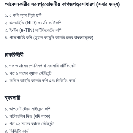
আবেদনকারীর ধরনপ্রয়োজনীয় কাগজপত্রসাধারণ (সবার জন্য)
১. ২ কপি ল্যাব প্রিন্ট ছবি
২. এনআইডি (NID) কার্ডের ফটোকপি
৩. ই-টিন (e-TIN) সার্টিফিকেটের কপি
৪. পাসপোর্টের কপি (ডুয়াল কারেন্সি কার্ডের জন্য বাধ্যতামূলক)
চাকরিজীবী
১. গত ৩ মাসের পে-স্লিপ বা স্যালারি সার্টিফিকেট
২. গত ৬ মাসের ব্যাংক স্টেটমেন্ট
৩. অফিস আইডি কার্ডের কপি এবং ভিজিটিং কার্ড
ব্যবসায়ী
১. আপডেট ট্রেড লাইসেন্স কপি
২. পার্টনারশিপ ডিড (যদি থাকে)
৩. গত ১২ মাসের ব্যাংক স্টেটমেন্ট
৪. ভিজিটিং কার্ড