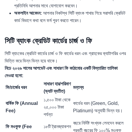
প্রতিনিধি আপনার সাথে যোগাযোগ করবেন।
অফলাইন আবেদন:
আপনার নিকটস্থ সিটি ব্যাংক শাখায় গিয়ে সরাসরি ক্রেডিট
কার্ড বিভাগে কথা বলে ফর্ম পূরণ করতে পারেন।
সিটি ব্যাংক ক্রেডিট কার্ডের চার্জ ও ফি
সিটি ব্যাংকের ক্রেডিট কার্ডের চার্জ ও ফি কার্ডের ধরন এবং গ্রাহকের ক্যাটাগরির ওপর
ভিত্তি করে ভিন্ন ভিন্ন হয়ে থাকে।
নিচে ২০২৬ সালের আপডেট এবং সাধারণ ফি কাঠামোর একটি বিস্তারিত তালিকা
দেওয়া হলো:
সাধারণ হার/পরিমাণ
ফি/চার্জের ধরন
মন্তব্য
(ভ্যাট ব্যতীত)
১,৫০০ টাকা থেকে
বার্ষিক ফি (Annual
কার্ডের ধরন (Green, Gold,
২৫,০০০ টাকা
Fee)
Platinum) অনুযায়ী ভিন্ন হয়।
পর্যন্ত
বছরে নির্দিষ্ট সংখ্যক লেনদেন করলে
ফি মওকুফ (Fee
১৮টি ট্রানজ্যাকশন
পরবর্তী বছরের ফি ১০০% মওকুফ