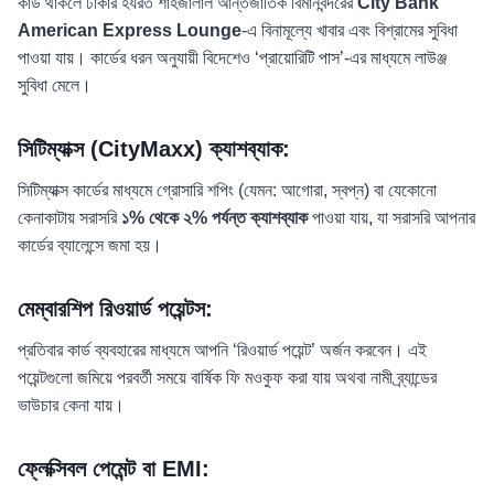
কার্ড থাকলে ঢাকার হযরত শাহজালাল আন্তর্জাতিক বিমানবন্দরের
City Bank
American Express Lounge
-এ বিনামূল্যে খাবার এবং বিশ্রামের সুবিধা
পাওয়া যায়। কার্ডের ধরন অনুযায়ী বিদেশেও ‘প্রায়োরিটি পাস’-এর মাধ্যমে লাউঞ্জ
সুবিধা মেলে।
সিটিম্যাক্স (CityMaxx) ক্যাশব্যাক:
সিটিম্যাক্স কার্ডের মাধ্যমে গ্রোসারি শপিং (যেমন: আগোরা, স্বপ্ন) বা যেকোনো
কেনাকাটায় সরাসরি
১% থেকে ২% পর্যন্ত ক্যাশব্যাক
পাওয়া যায়, যা সরাসরি আপনার
কার্ডের ব্যালেন্সে জমা হয়।
মেম্বারশিপ রিওয়ার্ড পয়েন্টস:
প্রতিবার কার্ড ব্যবহারের মাধ্যমে আপনি ‘রিওয়ার্ড পয়েন্ট’ অর্জন করবেন। এই
পয়েন্টগুলো জমিয়ে পরবর্তী সময়ে বার্ষিক ফি মওকুফ করা যায় অথবা নামী ব্র্যান্ডের
ভাউচার কেনা যায়।
ফ্লেক্সিবল পেমেন্ট বা EMI: