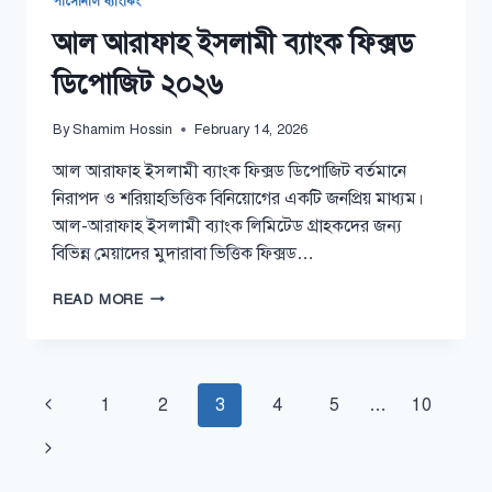
পার্সোনাল ব্যাংকিং
আল আরাফাহ ইসলামী ব্যাংক ফিক্সড
ডিপোজিট ২০২৬
By
Shamim Hossin
February 14, 2026
আল আরাফাহ ইসলামী ব্যাংক ফিক্সড ডিপোজিট বর্তমানে
নিরাপদ ও শরিয়াহভিত্তিক বিনিয়োগের একটি জনপ্রিয় মাধ্যম।
আল-আরাফাহ ইসলামী ব্যাংক লিমিটেড গ্রাহকদের জন্য
বিভিন্ন মেয়াদের মুদারাবা ভিত্তিক ফিক্সড…
আল
READ MORE
আরাফাহ
ইসলামী
ব্যাংক
ফিক্সড
Page
Previous
1
2
3
4
5
…
10
ডিপোজিট
২০২৬
navigation
Page
Next
Page