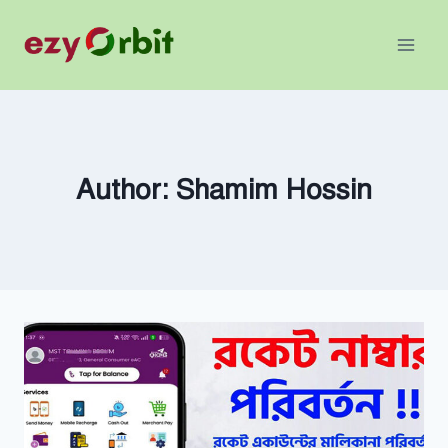
Skip
to
content
Author: Shamim Hossin