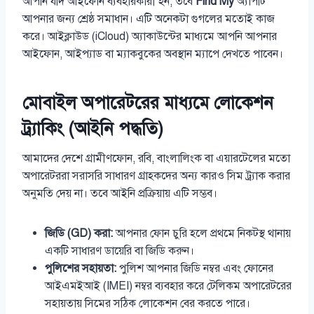
আপনি যদি আইফোন ব্যবহারকারী হন, তবে
Find My
অ্যাপটি
আপনার জন্য শ্রেষ্ঠ সমাধান। এটি অনেকটা গুগলের মতোই কাজ
করে। আইক্লাউড (iCloud) অ্যাকাউন্টের মাধ্যমে আপনি আপনার
আইফোন, আইপ্যাড বা ম্যাকবুকের অবস্থান ম্যাপে দেখতে পাবেন।
মোবাইল অপারেটরের মাধ্যমে লোকেশন
ট্র্যাকিং (আইনি পদ্ধতি)
আমাদের দেশে গ্রামীণফোন, রবি, বাংলালিংক বা এয়ারটেলের মতো
অপারেটররা সরাসরি সাধারণ গ্রাহকদের অন্য কারও সিম ট্র্যাক করার
অনুমতি দেয় না। তবে আইনি প্রক্রিয়ায় এটি সম্ভব।
জিডি (GD) করা:
আপনার ফোন চুরি হলে প্রথমে নিকটস্থ থানায়
একটি সাধারণ ডায়েরি বা জিডি করুন।
পুলিশের সহায়তা:
পুলিশ আপনার জিডি নম্বর এবং ফোনের
আইএমইআই (IMEI) নম্বর ব্যবহার করে টেলিকম অপারেটরের
সহায়তায় সিমের সঠিক লোকেশন বের করতে পারে।