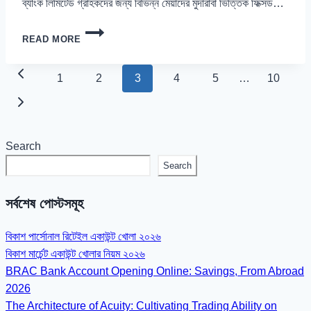
ব্যাংক লিমিটেড গ্রাহকদের জন্য বিভিন্ন মেয়াদের মুদারাবা ভিত্তিক ফিক্সড…
আল
READ MORE
আরাফাহ
ইসলামী
ব্যাংক
Page
Previous
1
2
3
4
5
…
10
ফিক্সড
navigation
ডিপোজিট
Page
Next
২০২৬
Page
Search
Search
সর্বশেষ পোস্টসমূহ
বিকাশ পার্সোনাল রিটেইল একাউন্ট খোলা ২০২৬
বিকাশ মার্চেন্ট একাউন্ট খোলার নিয়ম ২০২৬
BRAC Bank Account Opening Online: Savings, From Abroad
2026
The Architecture of Acuity: Cultivating Trading Ability on