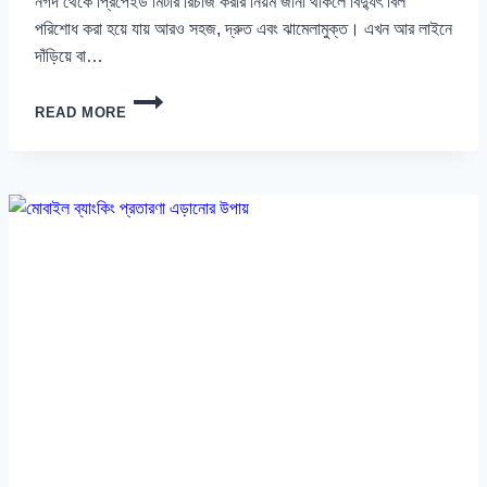
নগদ থেকে প্রিপেইড মিটার রিচার্জ করার নিয়ম জানা থাকলে বিদ্যুৎ বিল
পরিশোধ করা হয়ে যায় আরও সহজ, দ্রুত এবং ঝামেলামুক্ত। এখন আর লাইনে
দাঁড়িয়ে বা…
নগদ
READ MORE
থেকে
প্রিপেইড
মিটার
রিচার্জ
করার
নিয়ম
২০২৬